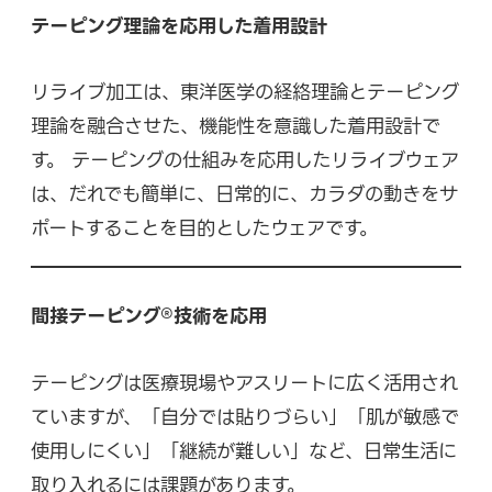
テーピング理論を応用した着用設計
お知らせ
リライブ加工は、東洋医学の経絡理論とテーピング
理論を融合させた、機能性を意識した着用設計で
す。 テーピングの仕組みを応用したリライブウェア
情報セキュリティ方針
は、だれでも簡単に、日常的に、カラダの動きをサ
ポートすることを目的としたウェアです。
サイトマップ
間接テーピング®技術を応用
お問い合わせフォームへ
テーピングは医療現場やアスリートに広く活用され
ていますが、「自分では貼りづらい」「肌が敏感で
使用しにくい」「継続が難しい」など、日常生活に
オンラインショップ
取り入れるには課題があります。